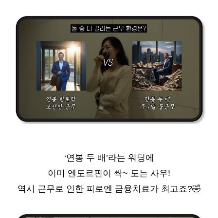
‘
연봉 두 배’라는 워딩에
이미 엔도르핀이 싹~ 도는 사우!
역시 근무로 인한 피로엔 금융치료가 최고죠?
🤣