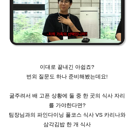
이대로 끝내긴 아쉽죠?
번외 질문도 하나 준비해봤는데요!
굶주려서 배 고픈 상황에 둘 중 한 곳의 식사 자리
를 가야한다면?
팀장님과의 파인다이닝 풀코스 식사 VS 카리나와
삼각김밥 한 개 식사