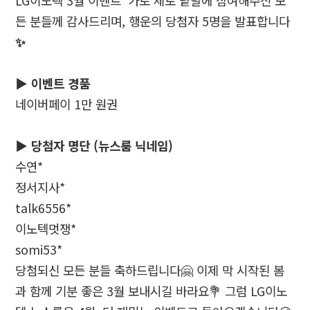
LG
이노텍
3
월 이벤트
‘
가로 세로 낱말에 참여해주신 모
든 분들께 감사드리며
,
행운의 당첨자
5
명을 발표합니다
✨
▶
이벤트 경품
네이버페이
1
만 원권
▶
당첨자 명단
(
뉴스룸 닉네임
)
수연
*
정서지사
*
talk6556*
이노텍멋쟁
*
somi53*
당첨되신 모든 분들 축하드립니다
🤗
이제 막 시작된 봄
과 함께 기분 좋은
3
월 보내시길 바라요
💐
그럼
LG
이노