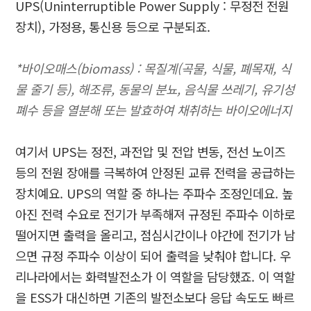
UPS(Uninterruptible Power Supply :
무정전 전원
장치
),
가정용
,
통신용 등으로 구분되죠
.
*바이오매스(biomass) : 목질계(곡물, 식물, 폐목재, 식
물 줄기 등), 해조류, 동물의 분뇨, 음식물 쓰레기, 유기성
폐수 등을 열분해 또는 발효하여 채취하는 바이오에너지
여기서
UPS
는 정전
,
과전압 및 전압 변동
,
전선 노이즈
등의 전원 장애를 극복하여 안정된 교류 전력을 공급하는
장치예요
. UPS
의 역할 중 하나는 주파수 조정인데요
.
높
아진 전력 수요로 전기가 부족해져 규정된 주파수 이하로
떨어지면 출력을 올리고
,
점심시간이나 야간에 전기가 남
으면 규정 주파수 이상이 되어 출력을 낮춰야 합니다
.
우
리나라에서는 화력발전소가 이 역할을 담당했죠
.
이 역할
을
ESS
가 대신하면 기존의 발전소보다 응답 속도도 빠르