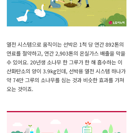
열전 시스템으로 움직이는 선박은
1
척 당 연간
892
톤의
연료를 절약하고
,
연간
2,903
톤의 온실가스 배출을 막을
수 있어요
. 20
년생 소나무 한 그루가 한 해 흡수하는 이
산화탄소의 양이
3.9kg
인데
,
선박용 열전 시스템 하나가
약
74
만 그루의 소나무를 심는 것과 비슷한 효과를 가져
오는 것이죠
.