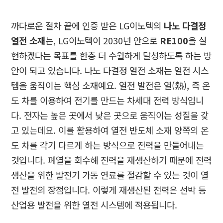
까다로운 절차 끝에 인증 받은
LG
이노텍의
나노 다결정
열전 소재
는
, LG
이노텍이
2030
년 안으로
RE100
을 실
현하겠다는 목표를 한층 더 수월하게 달성하도록 하는 방
안이 되고 있습니다
.
나노 다결정 열전 소재는 열전 시스
템을 움직이는 핵심 소재예요
.
열전 발전은 열
(
熱
),
즉 온
도 차를 이용하여 전기를 만드는 차세대 전력 방식입니
다
.
전자는 높은 곳에서 낮은 곳으로 움직이는 성질을 갖
고 있는데요
.
이를 활용하여 열전 반도체 소재 양쪽의 온
도 차를 각기 다르게 하는 방식으로 전력을 만들어내는
것입니다
.
폐열을 회수해 전력을 재생산하기 때문에 전력
생산을 위한 발전기 가동 연료를 절감할 수 있는 것이 열
전 발전의 장점입니다
.
이렇게 재생산된 전력은 선박 등
산업용 발전을 위한 열전 시스템에 적용됩니다
.