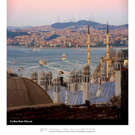
출처:
https://flic.kr/p/dB7GSK