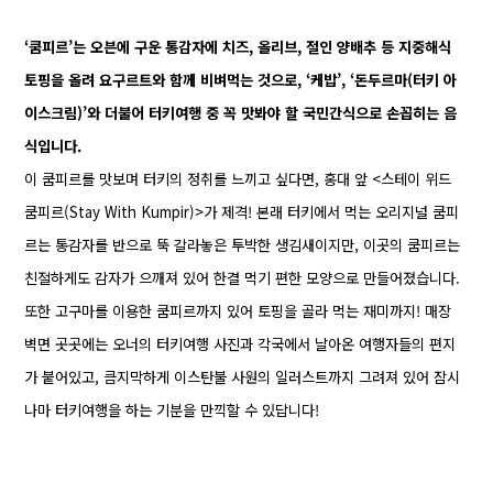
‘쿰피르’는 오븐에 구운 통감자에 치즈, 올리브, 절인 양배추 등 지중해식
토핑을 올려 요구르트와 함께 비벼먹는 것으로, ‘케밥’, ‘돈두르마(터키 아
이스크림)’와 더불어 터키여행 중 꼭 맛봐야 할 국민간식으로 손꼽히는 음
식입니다.
이 쿰피르를 맛보며 터키의 정취를 느끼고 싶다면, 홍대 앞 <스테이 위드
쿰피르(Stay With Kumpir)>가 제격! 본래 터키에서 먹는 오리지널 쿰피
르는 통감자를 반으로 뚝 갈라놓은 투박한 생김새이지만, 이곳의 쿰피르는
친절하게도 감자가 으깨져 있어 한결 먹기 편한 모양으로 만들어졌습니다.
또한 고구마를 이용한 쿰피르까지 있어 토핑을 골라 먹는 재미까지! 매장
벽면 곳곳에는 오너의 터키여행 사진과 각국에서 날아온 여행자들의 편지
가 붙어있고, 큼지막하게 이스탄불 사원의 일러스트까지 그려져 있어 잠시
나마 터키여행을 하는 기분을 만끽할 수 있답니다!