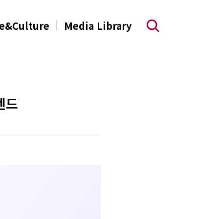
e&Culture
Media Library
렌드